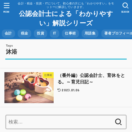
会計・税金・投資・ITについて、初心者の方にも「わかりやすい」をモ
ットーに解説していきます。
公認会計士による「わかりやす
MENU
SEARCH
い」解説シリーズ
会計
税金
投資
IT
仕事術
用語集
著者プロフィー
沐浴
（番外編）公認会計士、育休をと
仕事術
る。～育児日記～
2023.01.06
検
索: