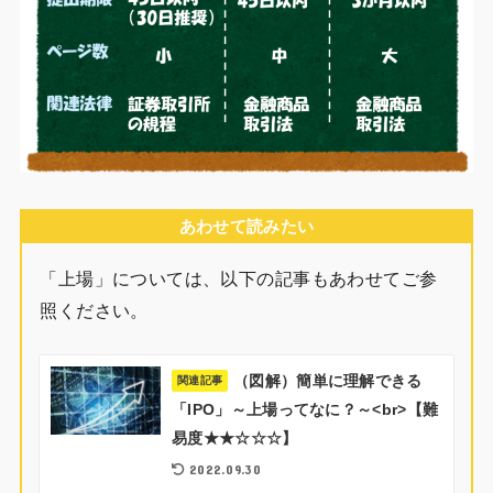
あわせて読みたい
「上場」については、以下の記事もあわせてご参
照ください。
（図解）簡単に理解できる
関連記事
「IPO」～上場ってなに？～<br>【難
易度★★☆☆☆】
2022.09.30