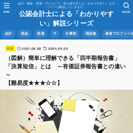
会計・税金・投資・ITについて、初心者の方にも「わかりやすい」をモ
ットーに解説していきます。
公認会計士による「わかりやす
MENU
SEARCH
い」解説シリーズ
会計
税金
投資
IT
仕事術
用語集
著者プロフィー
2021.08.08
2024.09.20
投資
（図解）簡単に理解できる「四半期報告書」
「決算短信」とは ～有価証券報告書との違い
～
【難易度★★★☆☆】