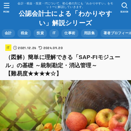
会計・税金・投資・ITについて、初心者の方にも「わかりやすい」をモ
ットーに解説していきます。
公認会計士による「わかりやす
MENU
SEARCH
い」解説シリーズ
会計
税金
投資
IT
仕事術
用語集
著者プロフィー
2021.12.26
2024.09.20
IT
（図解）簡単に理解できる「SAP-FIモジュー
ル」の基礎 ～統制勘定・消込管理～
【難易度★★★★☆】