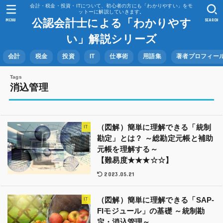
会計・税金・投資・ITについて、初心者の方にも「わかりやすい」をモ
ットーに解説していきます。
公認会計士による「わかりやす
MENU
SEARCH
い」解説シリーズ
会計
税金
投資
IT
仕事術
用語集
著者プロフィー
消込管理
（図解）簡単に理解できる「統制
IT
勘定」とは？ ～総勘定元帳と補助
元帳を理解する～
【難易度★★★☆☆】
2023.05.21
（図解）簡単に理解できる「SAP-
IT
FIモジュール」の基礎 ～統制勘
定・消込管理～