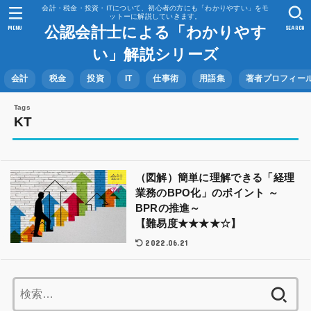
会計・税金・投資・ITについて、初心者の方にも「わかりやすい」をモ
ットーに解説していきます。
公認会計士による「わかりやす
MENU
SEARCH
い」解説シリーズ
会計
税金
投資
IT
仕事術
用語集
著者プロフィー
KT
（図解）簡単に理解できる「経理
会計
業務のBPO化」のポイント ～
BPRの推進～
【難易度★★★★☆】
2022.06.21
検
索: