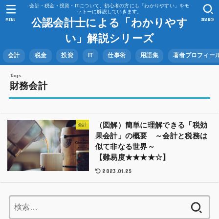
会計・税金・投資・ITについて、初心者の方にも「わかりやすい」をモ
ットーに解説していきます。
公認会計士による「わかりやす
MENU
SEARCH
い」解説シリーズ
会計
税金
投資
IT
仕事術
用語集
著者プロフィー
財務会計
（図解）簡単に理解できる「税効
会計
果会計」の概要 ～会計と税務は
似て非なる世界～
【難易度★★★★☆】
2023.01.25
検
索: