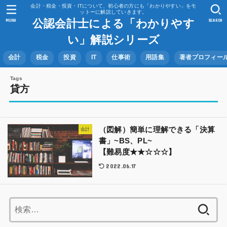
会計・税金・投資・ITについて、初心者の方にも「わかりやすい」をモ
ットーに解説していきます。
公認会計士による「わかりやす
MENU
SEARCH
い」解説シリーズ
会計
税金
投資
IT
仕事術
用語集
著者プロフィー
貸方
（図解）簡単に理解できる「決算
会計
書」~BS、PL~
【難易度★★☆☆☆】
2022.06.17
検
索: