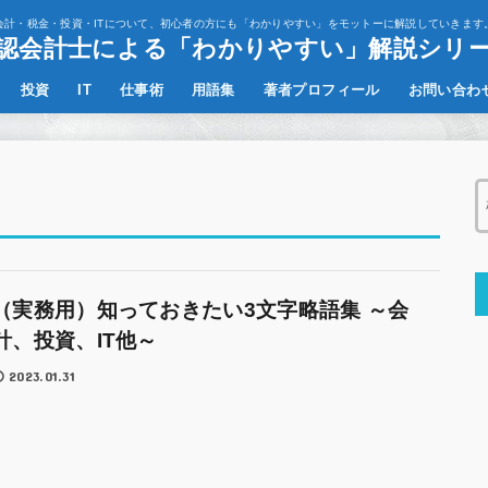
会計・税金・投資・ITについて、初心者の方にも「わかりやすい」をモットーに解説していきます
認会計士による「わかりやすい」解説シリ
投資
IT
仕事術
用語集
著者プロフィール
お問い合わ
決算書の読み方
その他
（実務用）知っておきたい3文字略語集 ～会
計、投資、IT他～
2023.01.31