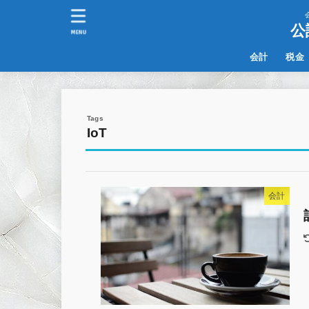
公
MENU
会計
税金
IFRS
その他
IoT
会計