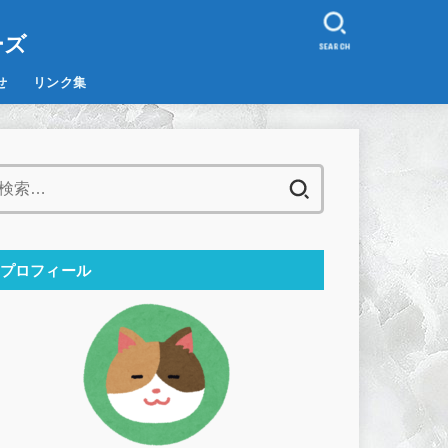
。
ーズ
SEARCH
せ
リンク集
検
索:
プロフィール