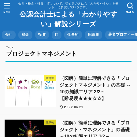
会計・税金・投資・ITについて、初心者の方にも「わかりやすい」をモ
ットーに解説していきます。
公認会計士による「わかりやす
MENU
SEARCH
い」解説シリーズ
会計
税金
投資
IT
仕事術
用語集
著者プロフィー
プロジェクトマネジメント
（図解）簡単に理解できる「プロ
仕事術
ジェクトマネジメント」の基礎 ～
10の知識エリア 2/2～
【難易度★★★☆☆】
2022.06.21
（図解）簡単に理解できる「プロ
仕事術
ジェクト・マネジメント」の基礎
～10の知識エリア 1/2～