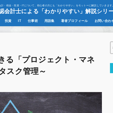
会計・税金・投資・ITについて、初心者の方にも「わかりやすい」をモットーに解説していきます
認会計士による「わかりやすい」解説シリ
投資
IT
仕事術
用語集
著者プロフィール
お問い合わ
決算書の読み方
その他
きる「プロジェクト・マネ
タスク管理～