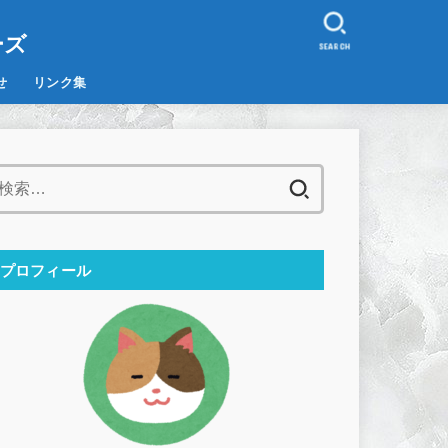
。
ーズ
SEARCH
せ
リンク集
検
索:
プロフィール