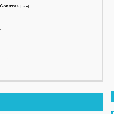
Contents
[
hide
]
ル