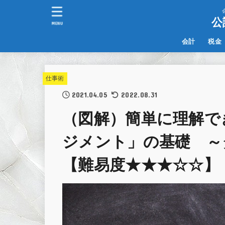
公
MENU
会計
税金
IFRS
その他
仕事術
2021.04.05
2022.08.31
（図解）簡単に理解で
ジメント」の基礎 ～
【難易度★★★☆☆】