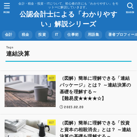
会計・税金・投資・ITについて、初心者の方にも「わかりやすい」をモ
ットーに解説していきます。
公認会計士による「わかりやす
MENU
SEARCH
い」解説シリーズ
会計
税金
投資
IT
仕事術
用語集
著者プロフィー
連結決算
（図解）簡単に理解できる「連結
会計
パッケージ」とは？ ～連結決算の
基礎を理解する～
【難易度★★★★☆】
2023.02.20
（図解）簡単に理解できる「投資
会計
と資本の相殺消去」とは？ ～連結
決算の基礎を理解する～