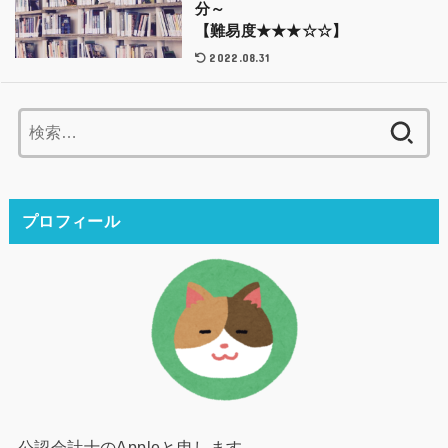
分～
【難易度★★★☆☆】
2022.08.31
検
索:
プロフィール
公認会計士のAppleと申します。