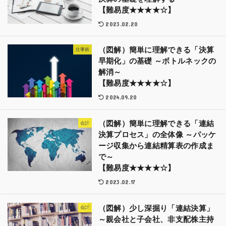
【難易度★★★★☆】
2023.02.20
（図解）簡単に理解できる「決算
仕事術
早期化」の基礎 ～ボトルネックの
解消～
【難易度★★★★☆】
2024.09.20
（図解）簡単に理解できる「連結
会計
決算プロセス」の全体像 ～パッケ
ージ収集から連結精算表の作成ま
で～
【難易度★★★★☆】
2023.02.17
（図解）少し深掘り「連結決算」
会計
～親会社と子会社、非支配株主持