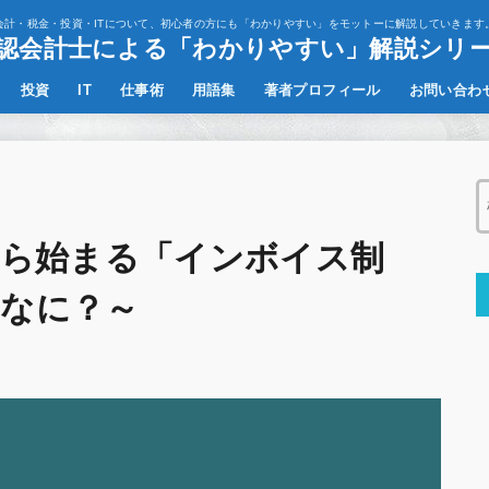
会計・税金・投資・ITについて、初心者の方にも「わかりやすい」をモットーに解説していきます
認会計士による「わかりやすい」解説シリ
投資
IT
仕事術
用語集
著者プロフィール
お問い合わ
決算書の読み方
その他
月から始まる「インボイス制
てなに？～