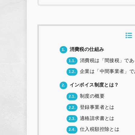
消費税の仕組み
1.
消費税は「間接税」であ
1.1.
企業は「中間事業者」で
1.2.
インボイス制度とは？
2.
制度の概要
2.1.
登録事業者とは
2.2.
適格請求書とは
2.3.
仕入税額控除とは
2.4.