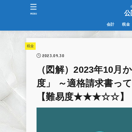
公
MENU
会計
税金
IFRS
その他
税金
2023.09.30
（図解）2023年10
度」 ～適格請求書っ
【難易度★★★☆☆】