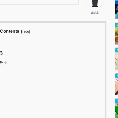
会計士
Contents
[
hide
]
る
ある