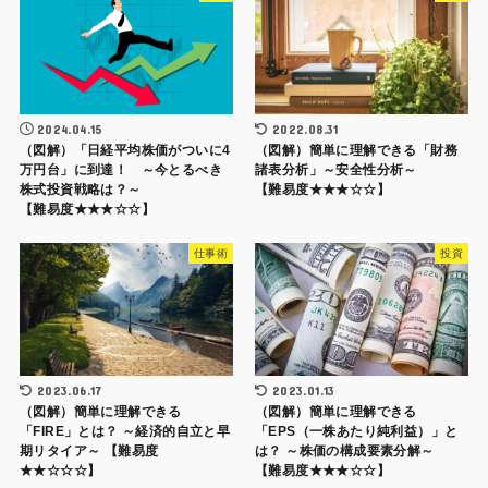
2024.04.15
2022.08.31
（図解）「日経平均株価がついに4
（図解）簡単に理解できる「財務
万円台」に到達！ ～今とるべき
諸表分析」～安全性分析～
株式投資戦略は？～
【難易度★★★☆☆】
【難易度★★★☆☆】
仕事術
投資
2023.06.17
2023.01.13
（図解）簡単に理解できる
（図解）簡単に理解できる
「FIRE」とは？ ～経済的自立と早
「EPS（一株あたり純利益）」と
期リタイア～ 【難易度
は？ ～株価の構成要素分解～
★★☆☆☆】
【難易度★★★☆☆】