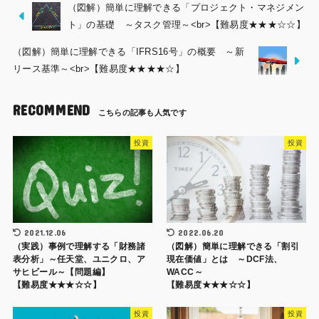
（図解）簡単に理解できる「プロジェクト・マネジメン
ト」の基礎 ～タスク管理～<br>【難易度★★★☆☆】
（図解）簡単に理解できる「IFRS16号」の概要 ～新
リース基準～<br>【難易度★★★★☆】
RECOMMEND
投資
投資
2021.12.06
2022.06.20
（実践）事例で理解する「財務諸
（図解）簡単に理解できる「割引
表分析」～任天堂、ユニクロ、ア
現在価値」とは ～DCF法、
サヒビール～【問題編】
WACC～
【難易度★★★☆☆】
【難易度★★★☆☆】
投資
投資