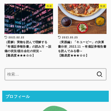
投資
投資
2023.02.22
2023.05.25
（図解）実物を読んで理解する
（実践編）「キユーピー」の決算
「有価証券報告書」の読み方 ～設
書分析_2022.11 ～有価証券報告書
備の状況/提出会社の状況～
を読んでみる⑱～
【難易度★★★☆☆】
【難易度★★★☆☆】
検
索:
プロフィール