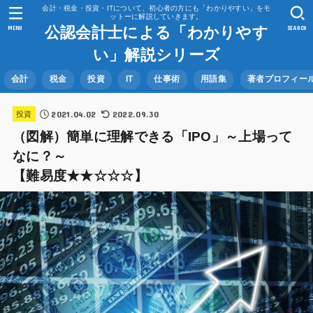
会計・税金・投資・ITについて、初心者の方にも「わかりやすい」をモ
ットーに解説していきます。
公認会計士による「わかりやす
MENU
SEARCH
い」解説シリーズ
会計
税金
投資
IT
仕事術
用語集
著者プロフィー
2021.04.02
2022.09.30
投資
（図解）簡単に理解できる「IPO」～上場って
なに？～
【難易度★★☆☆☆】