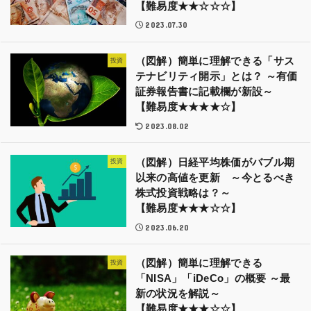
【難易度★★☆☆☆】
2023.07.30
（図解）簡単に理解できる「サス
投資
テナビリティ開示」とは？ ～有価
証券報告書に記載欄が新設～
【難易度★★★★☆】
2023.08.02
（図解）日経平均株価がバブル期
投資
以来の高値を更新 ～今とるべき
株式投資戦略は？～
【難易度★★★☆☆】
2023.06.20
（図解）簡単に理解できる
投資
「NISA」「iDeCo」の概要 ～最
新の状況を解説～
【難易度★★★☆☆】