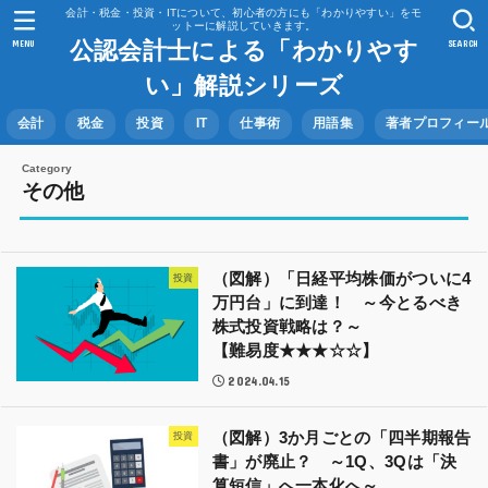
会計・税金・投資・ITについて、初心者の方にも「わかりやすい」をモ
ットーに解説していきます。
公認会計士による「わかりやす
MENU
SEARCH
い」解説シリーズ
会計
税金
投資
IT
仕事術
用語集
著者プロフィー
その他
（図解）「日経平均株価がついに4
投資
万円台」に到達！ ～今とるべき
株式投資戦略は？～
【難易度★★★☆☆】
2024.04.15
（図解）3か月ごとの「四半期報告
投資
書」が廃止？ ～1Q、3Qは「決
算短信」へ一本化へ～