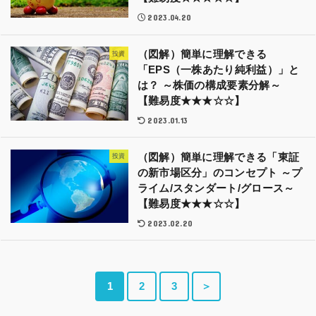
2023.04.20
（図解）簡単に理解できる
投資
「EPS（一株あたり純利益）」と
は？ ～株価の構成要素分解～
【難易度★★★☆☆】
2023.01.13
（図解）簡単に理解できる「東証
投資
の新市場区分」のコンセプト ～プ
ライム/スタンダート/グロース～
【難易度★★★☆☆】
2023.02.20
1
2
3
＞