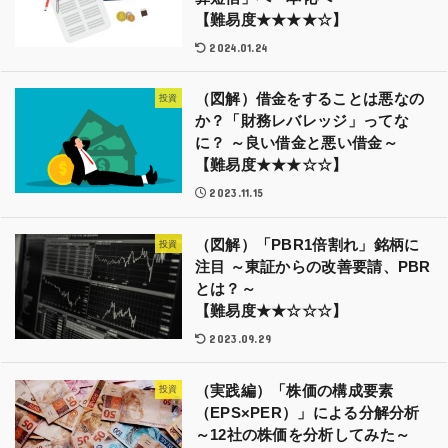
【難易度★★★★☆】
2024.01.24
（図解）借金をすることは悪なの
投資
か？「財務レバレッジ」ってな
に？ ～良い借金と悪い借金～
【難易度★★★☆☆】
2023.11.15
（図解）「PBR1倍割れ」銘柄に
投資
注目 ～東証からの改善要請、PBR
とは？～
【難易度★★☆☆☆】
2023.09.29
（実践編）「株価の構成要素
投資
（EPS×PER）」による分解分析
～12社の株価を分析してみた～