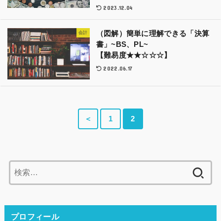
2023.12.04
（図解）簡単に理解できる「決算
会計
書」~BS、PL~
【難易度★★☆☆☆】
2022.06.17
＜
1
2
検
索:
プロフィール