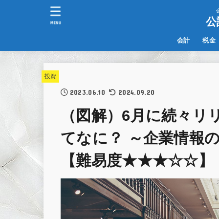
公
MENU
会計
税金
IFRS
その他
投資
2023.06.10
2024.09.20
（図解）6月に続々リ
てなに？ ～企業情報
【難易度★★★☆☆】