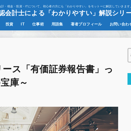
会計・税金・投資・ITについて、初心者の方にも「わかりやすい」をモットーに解説していきます
認会計士による「わかりやすい」解説シリ
投資
IT
仕事術
用語集
著者プロフィール
お問い合わ
決算書の読み方
その他
リース「有価証券報告書」っ
の宝庫～