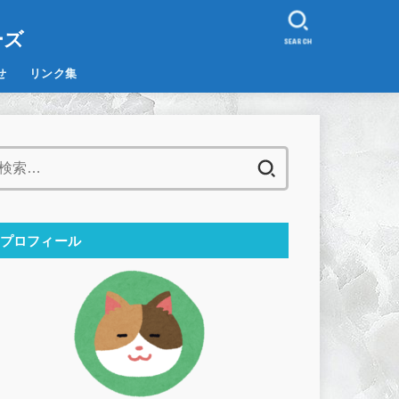
。
ーズ
SEARCH
せ
リンク集
検
索:
プロフィール