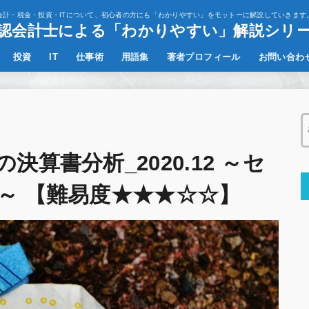
会計・税金・投資・ITについて、初心者の方にも「わかりやすい」をモットーに解説していきます
認会計士による「わかりやすい」解説シリ
投資
IT
仕事術
用語集
著者プロフィール
お問い合わ
決算書の読み方
その他
算書分析_2020.12 ～セ
～ 【難易度★★★☆☆】