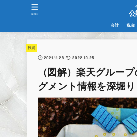
公
MENU
会計
税金
IFRS
その他
投資
2021.11.28
2022.10.25
（図解）楽天グループの決
グメント情報を深堀り