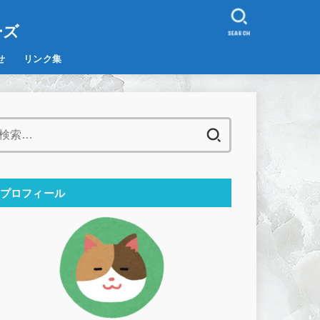
。
ーズ
SEARCH
せ
リンク集
検
索:
プロフィール