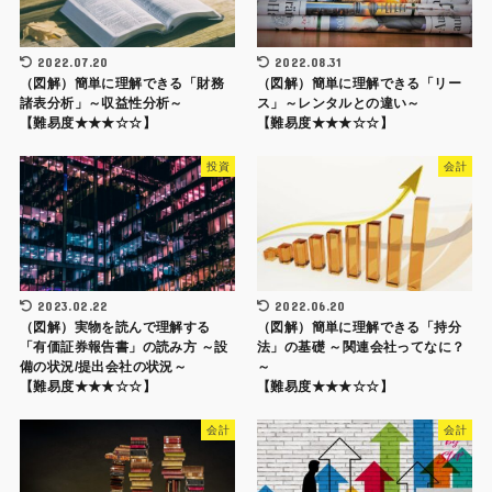
2022.07.20
2022.08.31
（図解）簡単に理解できる「財務
（図解）簡単に理解できる「リー
諸表分析」～収益性分析～
ス」～レンタルとの違い～
【難易度★★★☆☆】
【難易度★★★☆☆】
投資
会計
2023.02.22
2022.06.20
（図解）実物を読んで理解する
（図解）簡単に理解できる「持分
「有価証券報告書」の読み方 ～設
法」の基礎 ～関連会社ってなに？
備の状況/提出会社の状況～
～
【難易度★★★☆☆】
【難易度★★★☆☆】
会計
会計