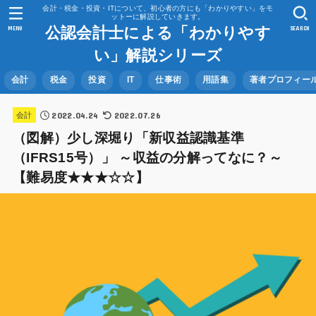
会計・税金・投資・ITについて、初心者の方にも「わかりやすい」をモ
ットーに解説していきます。
公認会計士による「わかりやす
MENU
SEARCH
い」解説シリーズ
会計
税金
投資
IT
仕事術
用語集
著者プロフィー
2022.04.24
2022.07.26
会計
（図解）少し深堀り「新収益認識基準
（IFRS15号）」 ～収益の分解ってなに？～
【難易度★★★☆☆】