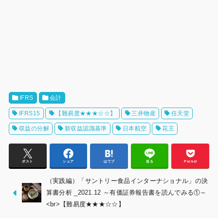
IFRS
会計
IFRS15
【難易度★★★☆☆】
三井物産
任天堂
収益の分解
新収益認識基準
日本航空
花王
ポスト
シェア
はてブ
送る
Pocket
（実践編）「サントリー食品インターナショナル」の決
算書分析 _2021.12 ～有価証券報告書を読んでみる①～
<br>【難易度★★★☆☆】