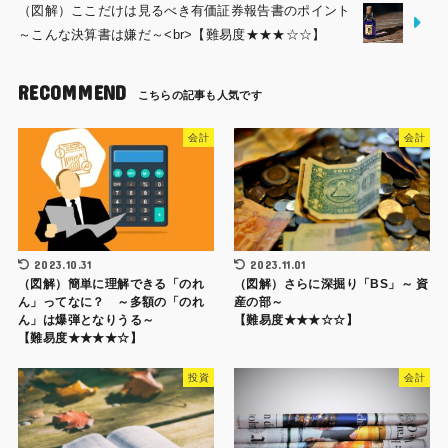
（図解）ここだけは見るべき有価証券報告書のポイント
～こんな決算書は嫌だ～<br>【難易度★★★☆☆】
RECOMMEND
会計
会計
2023.10.31
2023.11.01
（図解）簡単に理解できる「のれ
（図解）さらに深掘り「BS」～ 資
ん」ってなに？ ～多額の「のれ
産の部～
ん」は爆弾となりうる～
【難易度★★★☆☆】
【難易度★★★★☆】
投資
会計