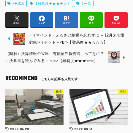
IFRS16
【難易度★★★★☆】
リース
ポスト
シェア
はてブ
送る
Pocket
（リマインド）ふるさと納税を忘れずに ～12月末で限
度額がリセット～<br>【難易度★★☆☆☆】
（図解）決算情報の宝庫「有価証券報告書」ってなに？
～決算書を読んでみる～ <br>【難易度★★★☆☆】
RECOMMEND
税金
会計
2022.06.20
2022.08.31