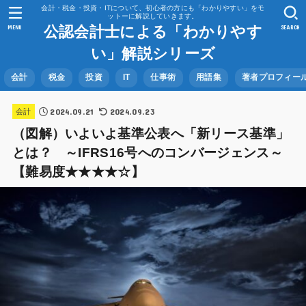
会計・税金・投資・ITについて、初心者の方にも「わかりやすい」をモ
ットーに解説していきます。
公認会計士による「わかりやす
MENU
SEARCH
い」解説シリーズ
会計
税金
投資
IT
仕事術
用語集
著者プロフィー
2024.09.21
2024.09.23
会計
（図解）いよいよ基準公表へ「新リース基準」
とは？ ～IFRS16号へのコンバージェンス～
【難易度★★★★☆】